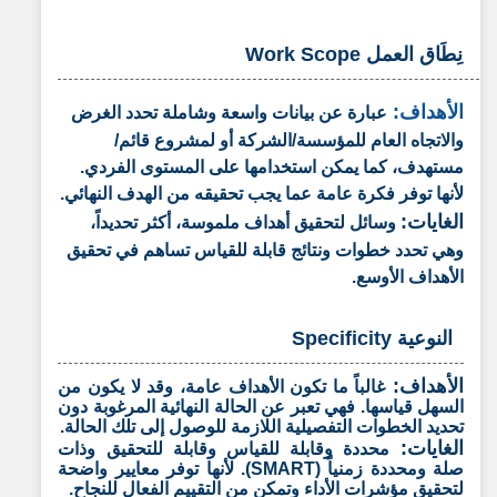
نِطَاق العمل Work Scope
الأهداف:
عبارة عن بيانات واسعة وشاملة تحدد الغرض
والاتجاه العام للمؤسسة/الشركة أو لمشروع قائم/
مستهدف، كما يمكن استخدامها على المستوى الفردي.
لأنها توفر فكرة عامة عما يجب تحقيقه من الهدف النهائي.
الغايات:
وسائل لتحقيق أهداف ملموسة، أكثر تحديداً،
وهي تحدد خطوات ونتائج قابلة للقياس تساهم في تحقيق
الأهداف الأوسع.
النوعية Specificity
الأهداف:
غالباً ما تكون الأهداف عامة، وقد لا يكون من
السهل قياسها. فهي تعبر عن الحالة النهائية المرغوبة دون
تحديد الخطوات التفصيلية اللازمة للوصول إلى تلك الحالة.
الغايات:
محددة وقابلة للقياس وقابلة للتحقيق وذات
صلة ومحددة زمنياً (SMART). لأنها توفر معايير واضحة
لتحقيق مؤشرات الأداء وتمكن من التقييم الفعال للنجاح.