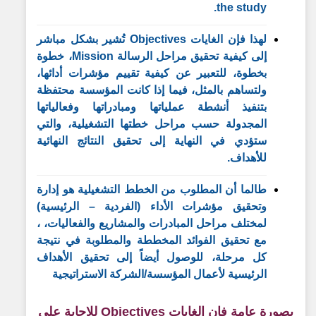
the study.
لهذا فإن الغايات Objectives تُشير بشكل مباشر
إلى كيفية تحقيق مراحل الرسالة Mission، خطوة
بخطوة، للتعبير عن كيفية تقييم مؤشرات أدائها،
ولتساهم بالمثل، فيما إذا كانت المؤسسة محتفظة
بتنفيذ أنشطة عملياتها ومبادراتها وفعالياتها
المجدولة حسب مراحل خطتها التشغيلية، والتي
ستؤدي في النهاية إلى تحقيق النتائج النهائية
للأهداف.
طالما أن المطلوب من الخطط التشغيلية هو إدارة
وتحقيق مؤشرات الأداء (الفردية – الرئيسية)
لمختلف مراحل المبادرات والمشاريع والفعاليات، ،
مع تحقيق الفوائد المخططة والمطلوبة في نتيجة
كل مرحلة، للوصول أيضاً إلى تحقيق الأهداف
الرئيسية لأعمال المؤسسة/الشركة الاستراتيجية
بصورة عامة فإن الغايات Objectives للإجابة على