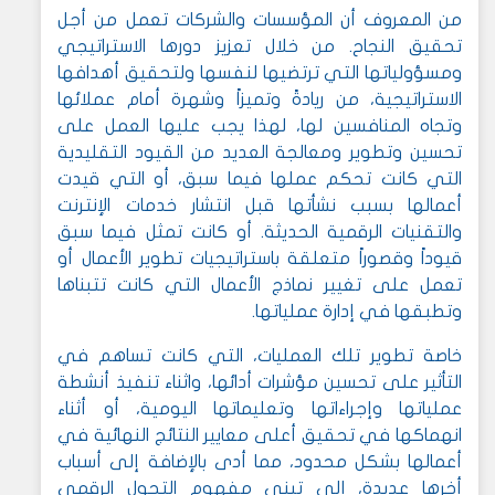
من المعروف أن المؤسسات والشركات تعمل من أجل
تحقيق النجاح. من خلال تعزيز دورها الاستراتيجي
ومسؤولياتها التي ترتضيها لنفسها ولتحقيق أهدافها
الاستراتيجية، من ريادةً وتميزاً وشهرة أمام عملائها
وتجاه المنافسين لها، لهذا يجب عليها العمل على
تحسين وتطوير ومعالجة العديد من القيود التقليدية
التي كانت تحكم عملها فيما سبق، أو التي قيدت
أعمالها بسبب نشأتها قبل انتشار خدمات الإنترنت
والتقنيات الرقمية الحديثة. أو كانت تمثل فيما سبق
قيوداً وقصوراً متعلقة باستراتيجيات تطوير الأعمال أو
تعمل على تغيير نماذج الأعمال التي كانت تتبناها
وتطبقها في إدارة عملياتها.
خاصة تطوير تلك العمليات، التي كانت تساهم في
التأثير على تحسين مؤشرات أدائها، واثناء تنفيذ أنشطة
عملياتها وإجراءاتها وتعليماتها اليومية، أو أثناء
انهماكها في تحقيق أعلى معايير النتائج النهائية في
أعمالها بشكل محدود، مما أدى بالإضافة إلى أسباب
أخرها عديدة، إلى تبني مفهوم التحول الرقمي