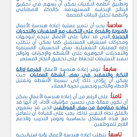
وتطبيق أنظمة التقنيات يمكن أن يسهم في تحقيق
النتائج الإيجابية المستهدفة، كالذكاء الاصطناعي
وأنظمة تحليل البيانات الضخمة.
سادساً:
يجب أن تتميز عملية إعادة هندسة الأعمال
بالمرونة والقدرة على التكيف مع المتغيرات والتحديات
الجديدة
التي قد تطرأ على الأعمال نتيجة لتوجهات
ومحركات استشراف المستقبل. كما يمكن أن تتطلب
إدارة العمليات التشغيلية، بعض التحسينات المستمرة
والتعديلات الجوهرية على الأنشطة والإجراءات ولوائح
تنفيذ التعليمات للحفاظ على تحقيق النجاح المستمر
.
سابعاً:
توفر إعادة هندسة الأعمال
الفرصة لإزالة
التكرار والتعقيد في بعض أنشطة العمليات
. حيث
يمكن أن يؤدي ذلك إلى تبسيط الأنشطة وتقليل
الأخطاء والتأخير وتحسين تجربة العملاء
.
ثامناً:
على الرغم من أن إعادة هندسة الأعمال يمكن
أن تكون فعالة في تحسين مؤشرات الأداء، إلا أنها قد
تواجه مقاومة من بعض الموظفين
الذين قد يشعرون
بالقلق تجاه التغيير. لذلك، يجب على القيادة أن تتعامل
مع هذه المشاكل بحساسية وتوفر التدريب والدعم
اللازم للموظفين
.
تاسعاً:
تتطلب إعادة هندسة الأعمال رؤية استراتيجية