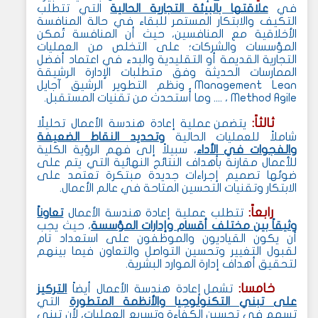
في
علاقتها بالبيئة التجارية الحالية
التي تتطلب
التكيف والابتكار المستمر للبقاء في حالة المنافسة
الأخلاقية مع المنافسين، حيث أن المنافسة تُمكن
المؤسسات والشركات؛ على التخلص من العمليات
التجارية القديمة أو التقليدية والبدء في اعتماد أفضل
الممارسات الحديثة وفق متطلبات
الإدارة الرشيقة
Lean
Management
ونظم التطوير الرشيق آجايل
Agile
Method
،
.... وما أُستحدث من
تقنيات المستقبل
.
ثالثاً:
يتضمن عملية إعادة هندسة الأعمال تحليلًا
شاملاً للعمليات الحالية
وتحديد النقاط الضعيفة
والفجوات في الأداء
، سبيلاً إلى فهم الرؤية الكلية
للأعمال مقارنة بأهداف النتائج النهائية التي يتم على
ضوئها تصميم إجراءات جديدة مبتكرة تعتمد على
الابتكار وتقنيات التحسين المتاحة في عالم الأعمال.
رابعاً:
تتطلب عملية إعادة هندسة الأعمال
تعاوناً
وثيقاً بين مختلف أقسام وإدارات المؤسسة
، حيث يجب
أن يكون القياديون والموظفون على استعداد تام
لقبول التغيير وتحسين التواصل والتعاون فيما بينهم
لتحقيق أهداف إدارة الموارد البشرية.
خامسا:
تشمل إعادة هندسة الأعمال أيضاً
التركيز
على تبني التكنولوجيا والأنظمة المتطورة
التي
تسهم في تحسين الكفاءة وتسريع العمليات، لأن تبني