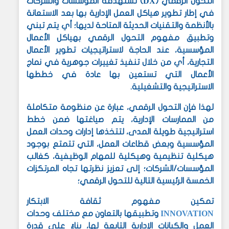
DX
التحول الرقمي (
) تستهدفه المؤسسات والشركات
في إطار تطوير هياكل العمل الإدارية بها بعد الاستعانة
بالأنظمة والتقنيات الحديثة المتاحة لديها؛ أي يتم تبني
وتطبيق مفهوم التحول الرقمي بهياكل الأعمال
المؤسسية، عند الحاجة لاستراتيجيات تطوير الأعمال
التجارية، أي من خلال تنفيذ تغييرات جوهرية في نماج
الأعمال التي تستعين بها عادة في خططها
الاستراتيجية والتشغيلية.
لهذا فإن التحول الرقمي، عبارة عن منظومة متكاملة
من الممارسات الإدارية، يتم صياغتها ضمن خطط
استراتيجية طويلة المدى، لتتخذها إدارات وحدات العمل
المؤسسية وبعض قطاعات العمل، التي تتمتع بوجود
هيكلية تنظيمية وهيكلية للمهام الوظيفية، كغالب
المؤسسات/الشركات؛ إلى تعزيز نظرتها تجاه المرتكزات
الخمسة الرئيسية التالية للتحول الرقمي؛
تمكين مفهوم ثقافة الابتكار
INNOVATION
وتطبيقها بالتعاون مع مختلف وحدات
العمل والكيانات الإدارية التابعة لها،
بناءً على قدرة