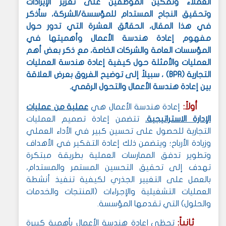
العملاء وتمكين الموظفين على تعزيز الإيرادات
وتحقيق النجاح المستدام للمؤسسة/الشركة،
سأذكر
في هذا المقال، الحقائق العشرة التي تدور حول
مفهوم إعادة هندسة الأعمال وأهميتها
في
المؤسسات العامة والشركات الخاصة، مع ذكر بعض أهم
العمليات والأمثلة حول كيفية إعادة هندسة العمليات
التجارية (BPR) ، سبيلاً إلى توضيح الفروق بعرض العلاقة
بين إعادة هندسة الأعمال والتحول الرقمي.
أولاً:
إعادة هندسة الأعمال هي
عملية من عمليات
الإدارة الاستراتيجية.
تتضمن إعادة تصميم العمليات
التجارية للحصول على تحسين كبير في الأداء العملي
وزيادة الأرباح؛ ويتضمن ذلك إعادة التفكير في الأهداف
وتطوير تدفق الممارسات العملية بطريقة مبتكرة
تهدف إلى تحقيق التحسين المستمر والمستدام،
بالعمل على التغيير الجذري لكيفية تنفيذ أنشطة
العمليات التشغيلية والإجراءات (المنتجات والخدمات
والحلول) التي تقدمها المؤسسة.
ثانياً:
تحظى إعادة هندسة الأعمال بأهمية كبيرة