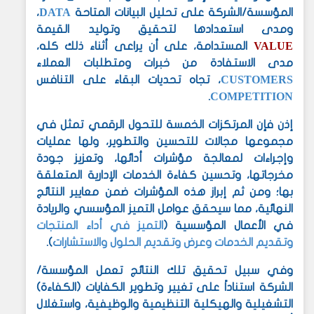
DATA
المؤسسة/الشركة على تحليل البيانات المتاحة
،
ومدى استعدادها لتحقيق وتوليد القيمة
VALUE
المستدامة، على أن يراعى أثناء ذلك كله،
مدى الاستفادة من خبرات ومتطلبات العملاء
CUSTOMERS
، تجاه تحديات البقاء على التنافس
COMPETITION
.
إذن فإن المرتكزات الخمسة للتحول الرقمي تمثل في
مجموعها مجالات للتحسين والتطوير، ولها عمليات
وإجراءات لمعالجة مؤشرات أدائها، وتعزيز جودة
مخرجاتها، وتحسين كفاءة الخدمات الإدارية المتعلقة
بها؛ ومن ثم إبراز هذه المؤشرات ضمن معايير النتائج
النهائية، مما سيحقق عوامل التميز المؤسسي والريادة
في الأعمال المؤسسية (
التميز في أداء المنتجات
وتقديم الخدمات وعرض وتقديم الحلول والاستشارات
).
وفي سبيل تحقيق تلك النتائج تعمل المؤسسة/
الشركة استناداً على تغيير وتطوير الكفايات (الكفاءة)
التشغيلية والهيكلية التنظيمية والوظيفية، واستغلال