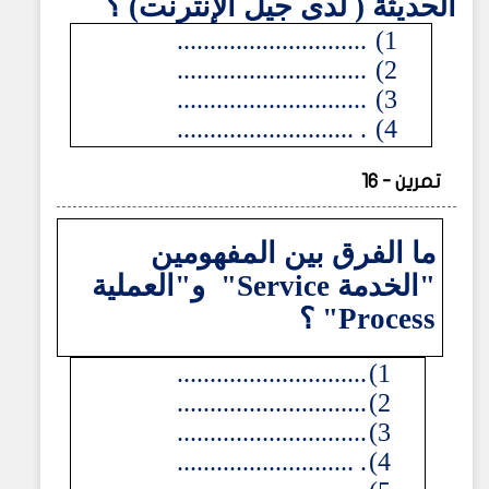
الحديثة ( لدى جيل الإنترنت) ؟
.............................
1)
.............................
2)
.............................
3)
. ...........................
4)
تمرين - 16
ما الفرق بين المفهومين
"الخدمة
Service
" و"العملية
Process
" ؟
.............................
1)
.............................
2)
.............................
3)
. ...........................
4)