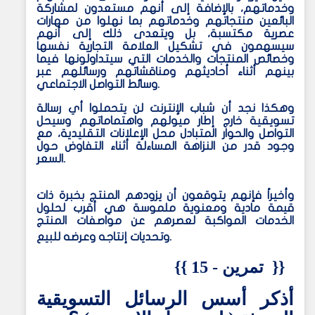
وخدماتهم، بالإضافة إلى أنهم مستعدون لمشاركة
البائعين منتجاتهم وخدماتهم بما نهلوا من مهارات
عصرية مكتسبة، بل ويتعدى ذلك إلى أنهم
سيسهمون في تشكيل العلامة التجارية نفسها
وخصائص المنتجات والخدمات التي سيتداولونها فيما
بينهم أثناء أحاديثهم ومناقشاتهم ورسائلهم عبر
وسائط التواصل الاجتماعي.
وهكذا نجد أن شباب الإنترنت لن يتحملوا أي رسالة
تسويقية خارج إطار ميولهم واهتماماتهم وسيحل
التواصل والحوار المتبادل محل الإعلانات التقليدية، مع
وجود قدر من النزاهة المساءلة أثناء التفاوض حول
السعر.
وأخيراً فإنهم يتوقعون أن يزودهم المنتج بخبرة ذات
قيمة مادية ومعنوية ملموسة هي أقرب لحلول
الخدمات المواكبة لعصرهم عن مواصفات المنتج
وتحديات إنتاجه وعرضه للبيع.
}}
تمرين - 15
{{
أذكر أسس الرسائل التسويقية