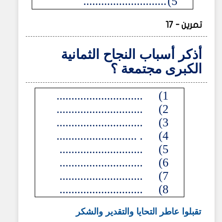
............................
5)
تمرين - 17
أذكر أسباب النجاح الثمانية
الكبرى مجتمعة ؟
.............................
1)
.............................
2)
.............................
3)
. ...........................
4)
............................
5)
............................
6)
............................
7)
............................
8)
تقبلوا عاطر التحايا والتقدير والشكر