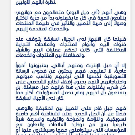
نظرة آبائهم الأوليين،
وهي أنهم (أي جيل اليوم) متصالحون مع ذواتهم؛
ينشدون الحرية في كل ما يفعلونه بدأ من حرية الاختيار
وصولاً إلى حرية التعبير، والتأثير في طبيعة المنتجات
والخدمات المقدمة إليهم،
فبينما كان الانبهار لدى الاجيال السابقة يتوقف عند
قنوات البيع وأنواع المنتجات والعلامات التجارية
المختلفة التي كانت تحكم عمليات البيع والشراء
والمفاضلة بين المنتجات والخدمات.
إلا أن جيل الإنترنت ومنهم أبنائي، يعتبرونها أموراً
عاديةً، لا تعنيهم، فهم يبحثون عن فحوى الرسالة
التسويقية نفسها التي ترضيهم وتناسب ميولهم
واحتياجاتهم. لأنهم يحبون إضفاء الطابع الشخصي على
كل شيء يقتنونه، على هذا فإنهم جيل مساءلة، بل
يتمتعون بأن لديهم زمام تحمل المسؤوليات أكثر مما
كان لدى الأجيال السابقة.
فهم جيل قادر على التمييز بين الحقيقة والوهم،
فضلاً عن أن الجيل الجديد يعتبر الشفافية أهم خاصية
تسويقية، والنزاهة والصراحة والترفيه والسرعة شيئاً
طبيعياً يعزز من توطيد العلاقات والتعاون مع
المؤسسات التي سيتواصلون معها وسيشترون منها أو