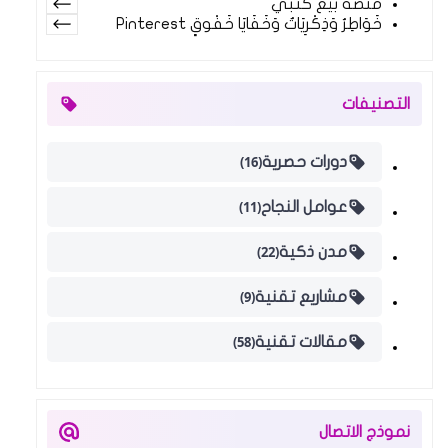
منصة بيع كتبي
خَوَاطِرُ وَذِكْرِيَاتٌ وَخَفَايَا خَفْوقٍ Pinterest
التصنيفات
(16)
دورات حصرية
(11)
عوامل النجاح
(22)
مدن ذكية
(9)
مشاريع تقنية
(58)
مقالات تقنية
نموذج الاتصال