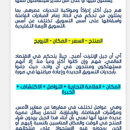
يعملون فيها أو على أقل تقدير سيتعاملون معها.
هم جيل أكثر إدراكاً ومواكبة لتحديات عصرهم، بما
يمثلون من تحكم في اتخاذ زمام المبادرات الفاعلة
واسقاطها على أسس التسويق، تختلف عن أسس
التسويق الأربعة التقليدية،
المنتج - السعر - المكان - الترويج
أي أن جيل الإنترنت أصبح... جيلاً يتحكم في الاقتصاد
العالمي، فهم وإن كانوا أكثر وعياً منا، إلا أنهم
مستهلكون ومنتجون في آن واحد، حيث جاءوا
بأبجديات التسويق الجديدة وإعادة صياغتها في صورة.
المكان + العلامة التجارية + التواصل + الاكتشاف +
الخبرة
وهي عوامل تختلف في معايرها عن معايير الأمس،
ومؤشرات المفاضلة، والمقارنة، لتحمل رسائل عصرية
عديدة منها أنها تعني بأن أبناء هذا الجيل يريدون شراء
المنتج في الوقت والمكان المناسبين بالنسبة إليهم أو
الذين يريدونه فيه الاستحواذ على منتجاتهم