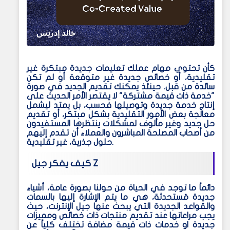
كأن تحتوي مهام عملك تعليمات جديدة مبتكرة غير
تقليدية، أو خصائص جديدة غير متوقعة أو لم تكن
سائدة من قبل. حينئذ يمكنك تقديم الجديد في صورة
"خدمة ذات قيمة مشتركة" لا يقتصر الأمر الحديث على
إنتاج خدمة جديدة وتوصيلها فحسب، بل يمتد ليشمل
معالجة بعض الأمور التقليدية بشكل مبتكر، أو تقديم
حل جديد وغير مألوف لمشكلات ينتظرها المستفيدون
من أصحاب المصلحة المباشرون والعملاء أن تقدم إليهم
حلول جذرية، غير تقليدية.
كيف يفكر جيل Z
دائماً ما توجد في الحياة من حولنا بصورة عامة، أشياء
جديدة مُستحدثة، هي ما يتم الإشارة إليها بالسمات
والقواعد الجديدة التي يبحث عنها جيل الإنترنت، حيث
يجب مراعاتها عند تقديم منتجات ذات خصائص ومميزات
جديدة او خدمات ذات قيمة مضافة تختلف كلياً عن